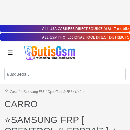
ALL USA CARRIERS DIRECT SOURCE At&t - T-mobile - Cri
ALL GSM PROFESSIONAL TOOL DIRECT DISTRIBUTOR | Chime
Casa
/
⭐️Samsung FRP [ OpenTool & FRP24/7 ] ⭐️
CARRO
⭐️SAMSUNG FRP [