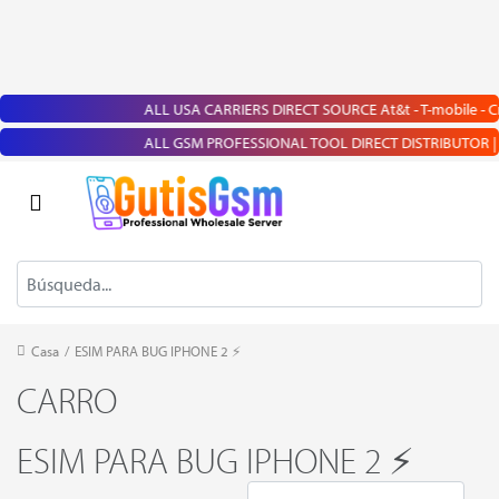
ALL USA CARRIERS DIRECT SOURCE At&t - T-mobile - Cricke
ALL GSM PROFESSIONAL TOOL DIRECT DISTRIBUTOR | Chimera
Casa
/
ESIM PARA BUG IPHONE 2 ⚡
CARRO
ESIM PARA BUG IPHONE 2 ⚡