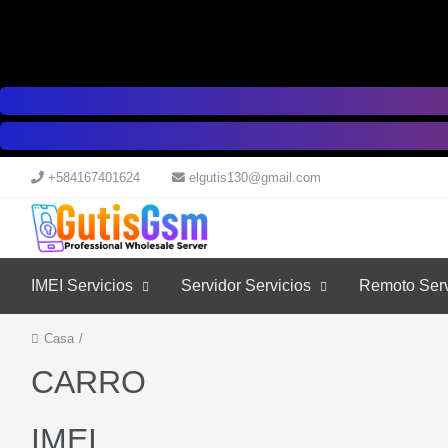
+584167401624
elgutis130@gmail.com
IMEI Servicios
Servidor Servicios
Remoto Serv
Casa
/
CARRO
IMEI