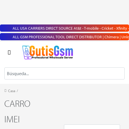
ALL USA CARRIERS DIRECT SOURCE At&t - T-mobile - Cricket - Xfinity - 
ALL GSM PROFESSIONAL TOOL DIRECT DISTRIBUTOR | Chimera | UnlockTool |
Casa
/
CARRO
IMEI