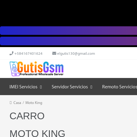
+584167401624
elgutis130@gmail.com
IMEI Servicios
Servidor Servicios
Remoto Servicio
Casa
/
Moto King
CARRO
MOTO KING