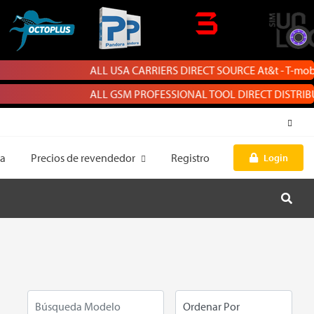
ALL USA CARRIERS DIRECT SOURCE At&t - T-mobile - Cr
ALL GSM PROFESSIONAL TOOL DIRECT DISTRIBUTOR | Chi
sa
Precios de revendedor
Registro
Login