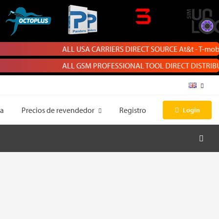
ALL USA CARRIERS DIRECT SOURCE At&t - T-mobile - Cri
ALL GSM PROFESSIONAL TOOL DIRECT DISTRIBUTOR | Chim
sa
Precios de revendedor
Registro
Login