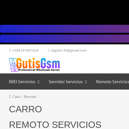
+584167401624
elgutis130@gmail.com
IMEI Servicios
Servidor Servicios
Remoto Servicio
Casa
/
Remoto
CARRO
REMOTO SERVICIOS